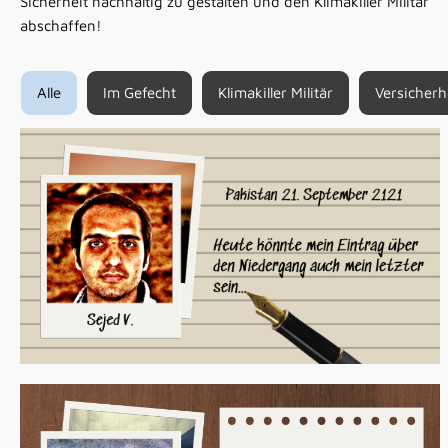
Sicherheit nachhaltig zu gestalten und den Klimakiller Militär
abschaffen!
Alle
Im Gefecht
Klimakiller Militär
Versicherh
Sejed V., Pakistan
IM GEFECHT (21. September 2021)