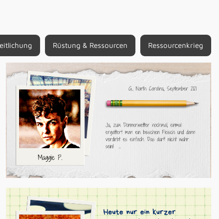
eitlichung
Rüstung & Ressourcen
Ressourcenkrieg
Maggie P., North Carolina
MILITÄR ALS KLIMAKILLER (23. September 2021)