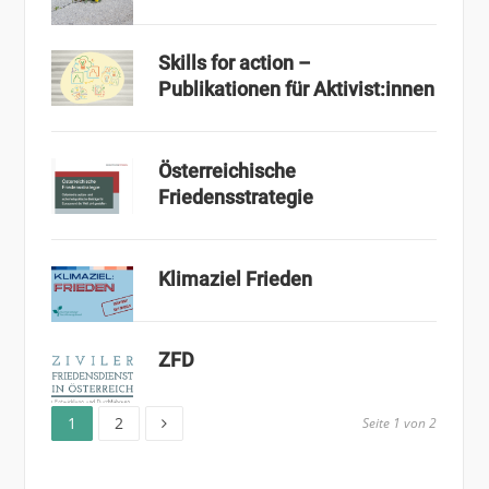
Skills for action –
Publikationen für Aktivist:innen
Österreichische
Friedensstrategie
Klimaziel Frieden
ZFD
Seite
Seite
Seitennummerierung
1
2
Seite 1 von 2
der