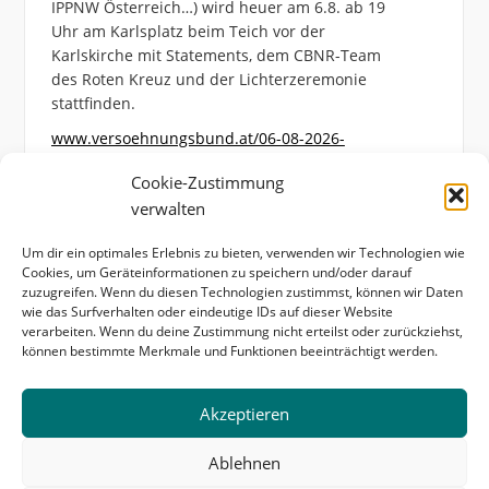
IPPNW Österreich…) wird heuer am 6.8. ab 19
Uhr am Karlsplatz beim Teich vor der
Karlskirche mit Statements, dem CBNR-Team
des Roten Kreuz und der Lichterzeremonie
stattfinden.
www.versoehnungsbund.at/06-08-2026-
hiroshimagedenken-am-karlsplatz/
Cookie-Zustimmung
Photo
verwalten
View on Facebook
·
Share
Um dir ein optimales Erlebnis zu bieten, verwenden wir Technologien wie
Cookies, um Geräteinformationen zu speichern und/oder darauf
zuzugreifen. Wenn du diesen Technologien zustimmst, können wir Daten
wie das Surfverhalten oder eindeutige IDs auf dieser Website
verarbeiten. Wenn du deine Zustimmung nicht erteilst oder zurückziehst,
können bestimmte Merkmale und Funktionen beeinträchtigt werden.
Startseite
Kontakt & Impressum
Akzeptieren
Datenschutzerklärung
Cookie-Richtlinie (EU)
Ablehnen
Copyright © 2026 Internationaler Versöhnungsbund -