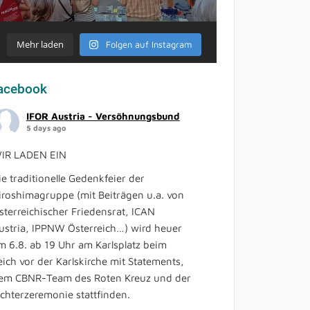
Mehr laden
Folgen auf Instagram
acebook
IFOR Austria - Versöhnungsbund
5 days ago
IR LADEN EIN
ie traditionelle Gedenkfeier der
iroshimagruppe (mit Beiträgen u.a. von
sterreichischer Friedensrat, ICAN
ustria, IPPNW Österreich…) wird heuer
m 6.8. ab 19 Uhr am Karlsplatz beim
eich vor der Karlskirche mit Statements,
em CBNR-Team des Roten Kreuz und der
ichterzeremonie stattfinden.