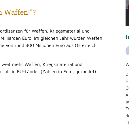
 Waffen!"?
ortlizenzen für Waffen, Kriegsmaterial und
f
 Milliarden Euro. Im gleichen Jahr wurden Waffen,
öhe von rund 300 Millionen Euro aus Österreich
h weit mehr Waffen, Kriegsmaterial und
W
t als in EU-Länder (Zahlen in Euro, gerundet):
D
H
Ö
A
a
T
d
L