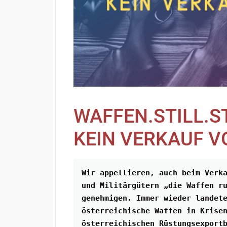
WAFFEN.STILL.S
KEIN VERKAUF V
Wir appellieren, auch beim Verka
und Militärgütern „die Waffen ru
genehmigen. Immer wieder landete
österreichische Waffen in Krisen
österreichischen Rüstungsexportb