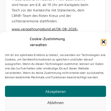
wird heuer am 6.8. ab 19 Uhr am Karlsplatz beim
Teich vor der Karlskirche mit Statements, dem
CBNR-Team des Roten Kreuz und der
Lichterzeremonie stattfinden.
www.versoehnungsbund.at/06-08-2026-
hiroshimagedenken-am-karlsplatz/
Cookie-Zustimmung
Photo
verwalten
View on Facebook
·
Share
Um dir ein optimales Erlebnis zu bieten, verwenden wir Technologien wie
Cookies, um Geräteinformationen zu speichern und/oder darauf
zuzugreifen. Wenn du diesen Technologien zustimmst, können wir Daten
wie das Surfverhalten oder eindeutige IDs auf dieser Website
verarbeiten. Wenn du deine Zustimmung nicht erteilst oder zurückziehst,
können bestimmte Merkmale und Funktionen beeinträchtigt werden.
Startseite
Kontakt & Impressum
Akzeptieren
Datenschutzerklärung
Cookie-Richtlinie (EU)
Ablehnen
Copyright © 2026 Internationaler Versöhnungsbund -