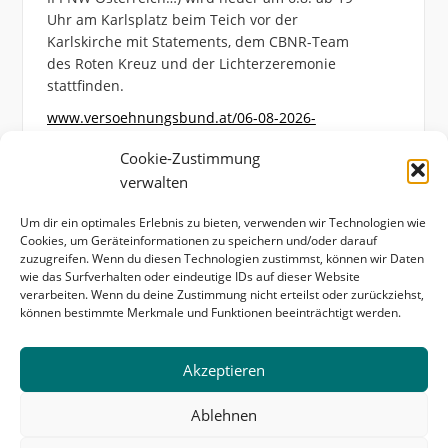
Uhr am Karlsplatz beim Teich vor der
Karlskirche mit Statements, dem CBNR-Team
des Roten Kreuz und der Lichterzeremonie
stattfinden.
www.versoehnungsbund.at/06-08-2026-
hiroshimagedenken-am-karlsplatz/
Cookie-Zustimmung
Photo
verwalten
View on Facebook
·
Share
Um dir ein optimales Erlebnis zu bieten, verwenden wir Technologien wie
Cookies, um Geräteinformationen zu speichern und/oder darauf
zuzugreifen. Wenn du diesen Technologien zustimmst, können wir Daten
wie das Surfverhalten oder eindeutige IDs auf dieser Website
verarbeiten. Wenn du deine Zustimmung nicht erteilst oder zurückziehst,
können bestimmte Merkmale und Funktionen beeinträchtigt werden.
Startseite
Kontakt & Impressum
Akzeptieren
Datenschutzerklärung
Cookie-Richtlinie (EU)
Ablehnen
Copyright © 2026 Internationaler Versöhnungsbund -