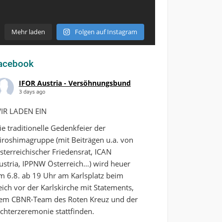
Mehr laden
Folgen auf Instagram
acebook
IFOR Austria - Versöhnungsbund
3 days ago
IR LADEN EIN
ie traditionelle Gedenkfeier der
iroshimagruppe (mit Beiträgen u.a. von
sterreichischer Friedensrat, ICAN
ustria, IPPNW Österreich…) wird heuer
m 6.8. ab 19 Uhr am Karlsplatz beim
eich vor der Karlskirche mit Statements,
em CBNR-Team des Roten Kreuz und der
ichterzeremonie stattfinden.