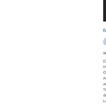
f
W
D
H
Ö
A
a
T
d
L