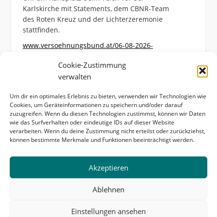
Karlskirche mit Statements, dem CBNR-Team
des Roten Kreuz und der Lichterzeremonie
stattfinden.
www.versoehnungsbund.at/06-08-2026-
hiroshimagedenken-am-karlsplatz/
Cookie-Zustimmung
Photo
verwalten
View on Facebook
·
Share
Um dir ein optimales Erlebnis zu bieten, verwenden wir Technologien wie
Cookies, um Geräteinformationen zu speichern und/oder darauf
zuzugreifen. Wenn du diesen Technologien zustimmst, können wir Daten
wie das Surfverhalten oder eindeutige IDs auf dieser Website
verarbeiten. Wenn du deine Zustimmung nicht erteilst oder zurückziehst,
können bestimmte Merkmale und Funktionen beeinträchtigt werden.
Startseite
Kontakt & Impressum
Akzeptieren
Datenschutzerklärung
Cookie-Richtlinie (EU)
Ablehnen
Copyright © 2026 Internationaler Versöhnungsbund -
IFOR Austria. All Rights Reserved.
Einstellungen ansehen