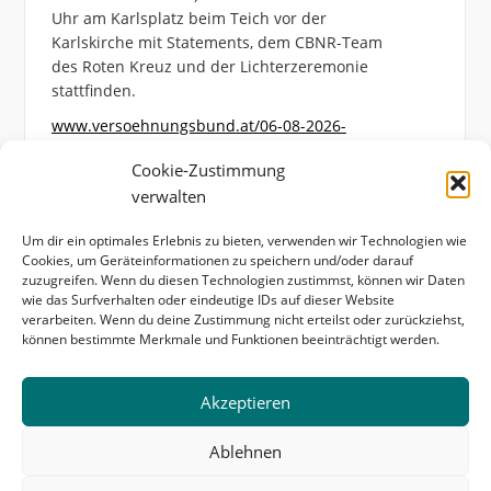
Uhr am Karlsplatz beim Teich vor der
Karlskirche mit Statements, dem CBNR-Team
des Roten Kreuz und der Lichterzeremonie
stattfinden.
www.versoehnungsbund.at/06-08-2026-
hiroshimagedenken-am-karlsplatz/
Cookie-Zustimmung
Photo
verwalten
View on Facebook
·
Share
Um dir ein optimales Erlebnis zu bieten, verwenden wir Technologien wie
Cookies, um Geräteinformationen zu speichern und/oder darauf
zuzugreifen. Wenn du diesen Technologien zustimmst, können wir Daten
wie das Surfverhalten oder eindeutige IDs auf dieser Website
verarbeiten. Wenn du deine Zustimmung nicht erteilst oder zurückziehst,
können bestimmte Merkmale und Funktionen beeinträchtigt werden.
Startseite
Kontakt & Impressum
Akzeptieren
Datenschutzerklärung
Cookie-Richtlinie (EU)
Ablehnen
Copyright © 2026 Internationaler Versöhnungsbund -