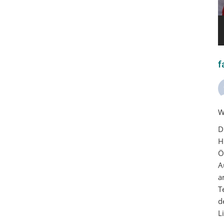
f
W
D
H
Ö
A
a
T
d
L