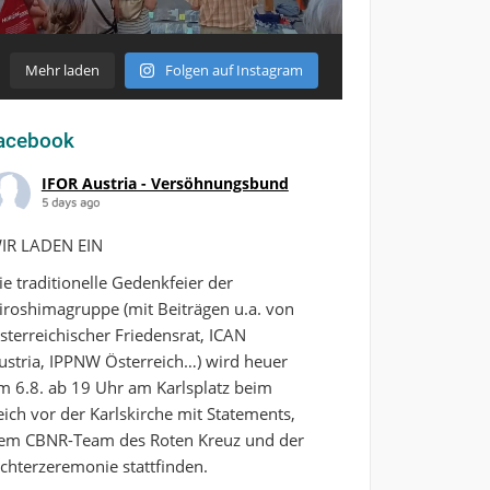
Mehr laden
Folgen auf Instagram
acebook
IFOR Austria - Versöhnungsbund
5 days ago
IR LADEN EIN
ie traditionelle Gedenkfeier der
iroshimagruppe (mit Beiträgen u.a. von
sterreichischer Friedensrat, ICAN
ustria, IPPNW Österreich…) wird heuer
m 6.8. ab 19 Uhr am Karlsplatz beim
eich vor der Karlskirche mit Statements,
em CBNR-Team des Roten Kreuz und der
ichterzeremonie stattfinden.