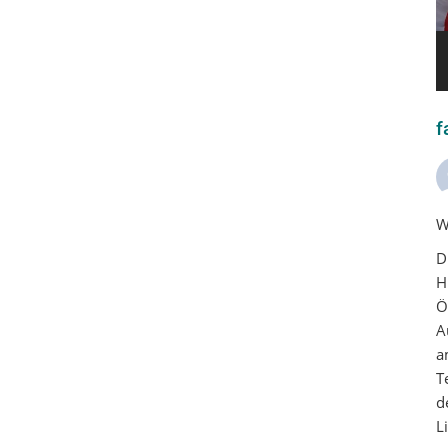
f
W
D
H
Ö
A
a
T
d
L