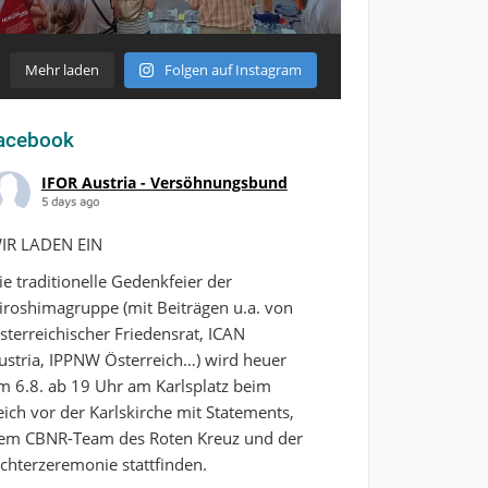
Mehr laden
Folgen auf Instagram
acebook
IFOR Austria - Versöhnungsbund
5 days ago
IR LADEN EIN
ie traditionelle Gedenkfeier der
iroshimagruppe (mit Beiträgen u.a. von
sterreichischer Friedensrat, ICAN
ustria, IPPNW Österreich…) wird heuer
m 6.8. ab 19 Uhr am Karlsplatz beim
eich vor der Karlskirche mit Statements,
em CBNR-Team des Roten Kreuz und der
ichterzeremonie stattfinden.