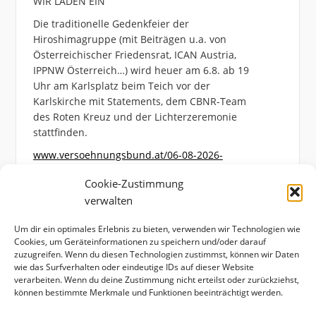
WIR LADEN EIN
Die traditionelle Gedenkfeier der
Hiroshimagruppe (mit Beiträgen u.a. von
Österreichischer Friedensrat, ICAN Austria,
IPPNW Österreich…) wird heuer am 6.8. ab 19
Uhr am Karlsplatz beim Teich vor der
Karlskirche mit Statements, dem CBNR-Team
des Roten Kreuz und der Lichterzeremonie
stattfinden.
www.versoehnungsbund.at/06-08-2026-
hiroshimagedenken-am-karlsplatz/
Cookie-Zustimmung
Photo
verwalten
View on Facebook
·
Share
Um dir ein optimales Erlebnis zu bieten, verwenden wir Technologien wie
Cookies, um Geräteinformationen zu speichern und/oder darauf
zuzugreifen. Wenn du diesen Technologien zustimmst, können wir Daten
wie das Surfverhalten oder eindeutige IDs auf dieser Website
verarbeiten. Wenn du deine Zustimmung nicht erteilst oder zurückziehst,
können bestimmte Merkmale und Funktionen beeinträchtigt werden.