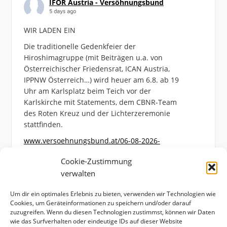
IFOR Austria - Versöhnungsbund
5 days ago
WIR LADEN EIN
Die traditionelle Gedenkfeier der
Hiroshimagruppe (mit Beiträgen u.a. von
Österreichischer Friedensrat, ICAN Austria,
IPPNW Österreich…) wird heuer am 6.8. ab 19
Uhr am Karlsplatz beim Teich vor der
Karlskirche mit Statements, dem CBNR-Team
des Roten Kreuz und der Lichterzeremonie
stattfinden.
www.versoehnungsbund.at/06-08-2026-
hiroshimagedenken-am-karlsplatz/
Cookie-Zustimmung
Photo
verwalten
View on Facebook
·
Share
Um dir ein optimales Erlebnis zu bieten, verwenden wir Technologien wie
Cookies, um Geräteinformationen zu speichern und/oder darauf
zuzugreifen. Wenn du diesen Technologien zustimmst, können wir Daten
wie das Surfverhalten oder eindeutige IDs auf dieser Website